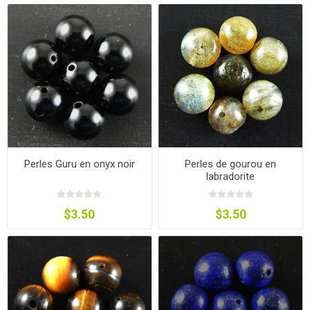
Perles Guru en onyx noir
Perles de gourou en
labradorite
$3.50
$3.50